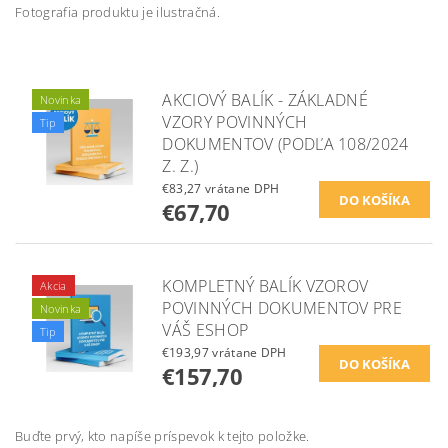
Fotografia produktu je ilustračná.
AKCIOVÝ BALÍK - ZÁKLADNÉ
Novinka
VZORY POVINNÝCH
Tip
DOKUMENTOV (PODĽA 108/2024
Z. Z.)
€83,27 vrátane DPH
€67,70
KOMPLETNÝ BALÍK VZOROV
Akcia
POVINNÝCH DOKUMENTOV PRE
Novinka
VÁŠ ESHOP
Tip
€193,97 vrátane DPH
€157,70
Buďte prvý, kto napíše príspevok k tejto položke.