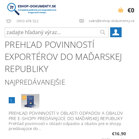
€0
sales@eshop-dokumenty.sk
0910 478 522
PREHĽAD POVINNOSTÍ
EXPORTÉROV DO MAĎARSKEJ
REPUBLIKY
NAJPREDÁVANEJŠIE
1.
PREHĽAD POVINNOSTÍ V OBLASTI ODPADOV A OBALOV
PRE E-SHOPY PREDÁVAJÚCE DO MAĎARSKEJ REPUBLIKY
Prehľad povinností v oblasti odpadov a obalov pre e-shopy
predávajúce do...
€16,90