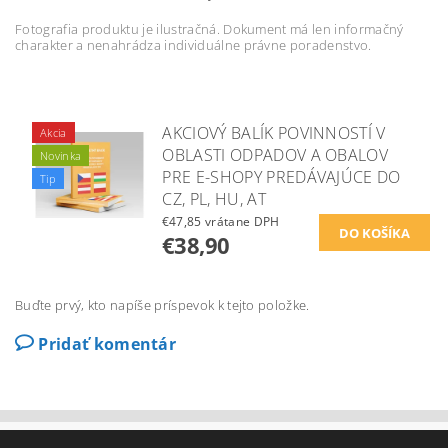
Fotografia produktu je ilustračná. Dokument má len informačný
charakter a nenahrádza individuálne právne poradenstvo.
AKCIOVÝ BALÍK POVINNOSTÍ V
Akcia
OBLASTI ODPADOV A OBALOV
Novinka
PRE E-SHOPY PREDÁVAJÚCE DO
Tip
CZ, PL, HU, AT
€47,85 vrátane DPH
€38,90
Buďte prvý, kto napíše príspevok k tejto položke.
Pridať komentár