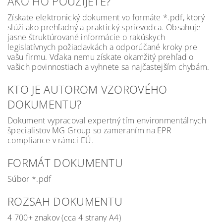
AKO HO POUŽIJETE?
Získate elektronický dokument vo formáte *.pdf, ktorý
slúži ako prehľadný a praktický sprievodca. Obsahuje
jasne štruktúrované informácie o rakúskych
legislatívnych požiadavkách a odporúčané kroky pre
vašu firmu. Vďaka nemu získate okamžitý prehľad o
vašich povinnostiach a vyhnete sa najčastejším chybám.
KTO JE AUTOROM VZOROVÉHO
DOKUMENTU?
Dokument vypracoval expertný tím environmentálnych
špecialistov MG Group so zameraním na EPR
compliance v rámci EÚ.
FORMÁT DOKUMENTU
Súbor *.pdf
ROZSAH DOKUMENTU
4 700+ znakov (cca 4 strany A4)