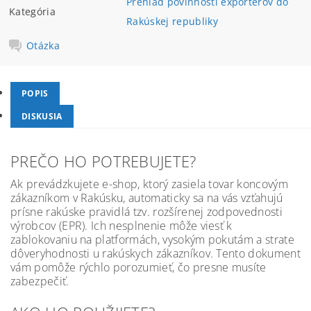
Prehľad povinností exportérov do
Kategória
Rakúskej republiky
Otázka
POPIS
DISKUSIA
PREČO HO POTREBUJETE?
Ak prevádzkujete e-shop, ktorý zasiela tovar koncovým
zákazníkom v Rakúsku, automaticky sa na vás vzťahujú
prísne rakúske pravidlá tzv. rozšírenej zodpovednosti
výrobcov (EPR). Ich nesplnenie môže viesť k
zablokovaniu na platformách, vysokým pokutám a strate
dôveryhodnosti u rakúskych zákazníkov. Tento dokument
vám pomôže rýchlo porozumieť, čo presne musíte
zabezpečiť.