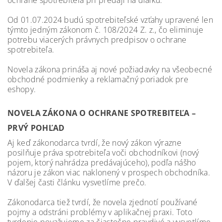
ochrane spotrebiteľa pri predaji na diaľku.
Od 01.07.2024 budú spotrebiteľské vzťahy upravené len
týmto jedným zákonom č. 108/2024 Z. z., čo eliminuje
potrebu viacerých právnych predpisov o ochrane
spotrebiteľa.
Novela zákona prináša aj nové požiadavky na všeobecné
obchodné podmienky a reklamačný poriadok pre
eshopy.
NOVELA ZÁKONA O OCHRANE SPOTREBITEĽA –
PRVÝ POHĽAD
Aj keď zákonodarca tvrdí, že nový zákon výrazne
posilňuje práva spotrebiteľa voči obchodníkovi (nový
pojem, ktorý nahrádza predávajúceho), podľa nášho
názoru je zákon viac naklonený v prospech obchodníka.
V ďalšej časti článku vysvetlíme prečo.
Zákonodarca tiež tvrdí, že novela zjednotí používané
pojmy a odstráni problémy v aplikačnej praxi. Toto