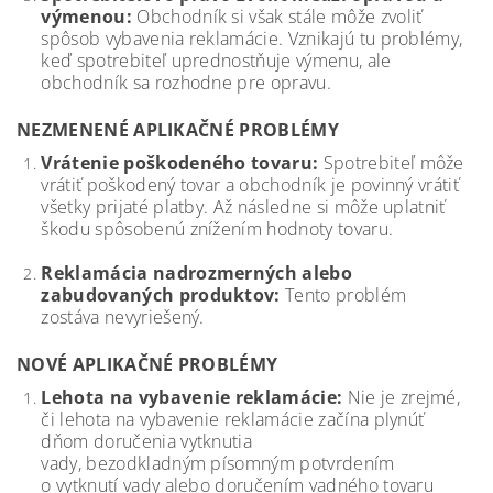
výmenou:
Obchodník si však stále môže zvoliť
spôsob vybavenia reklamácie. Vznikajú tu problémy,
keď spotrebiteľ uprednostňuje výmenu, ale
obchodník sa rozhodne pre opravu.
NEZMENENÉ APLIKAČNÉ PROBLÉMY
Vrátenie poškodeného tovaru:
Spotrebiteľ môže
vrátiť poškodený tovar a obchodník je povinný vrátiť
všetky prijaté platby. Až následne si môže uplatniť
škodu spôsobenú znížením hodnoty tovaru.
Reklamácia nadrozmerných alebo
zabudovaných produktov:
Tento problém
zostáva nevyriešený.
NOVÉ APLIKAČNÉ PROBLÉMY
Lehota na vybavenie reklamácie:
Nie je zrejmé,
či lehota na vybavenie reklamácie začína plynúť
dňom doručenia vytknutia
vady, bezodkladným písomným potvrdením
o vytknutí vady alebo doručením vadného tovaru