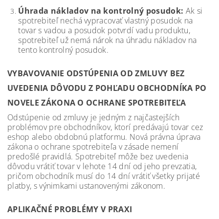
Úhrada nákladov na kontrolný posudok:
Ak si
spotrebiteľ nechá vypracovať vlastný posudok na
tovar s vadou a posudok potvrdí vadu produktu,
spotrebiteľ už nemá nárok na úhradu nákladov na
tento kontrolný posudok.
VYBAVOVANIE ODSTÚPENIA OD ZMLUVY BEZ
UVEDENIA DÔVODU Z POHĽADU OBCHODNÍKA PO
NOVELE ZÁKONA O OCHRANE SPOTREBITEĽA
Odstúpenie od zmluvy je jedným z najčastejších
problémov pre obchodníkov, ktorí predávajú tovar cez
eshop alebo obdobnú platformu. Nová právna úprava
zákona o ochrane spotrebiteľa v zásade nemení
predošlé pravidlá. Spotrebiteľ môže bez uvedenia
dôvodu vrátiť tovar v lehote 14 dní od jeho prevzatia,
pričom obchodník musí do 14 dní vrátiť všetky prijaté
platby, s výnimkami ustanovenými zákonom.
APLIKAČNÉ PROBLÉMY V PRAXI