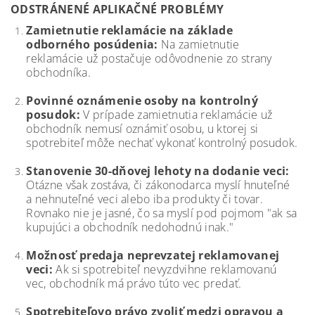
ODSTRÁNENÉ APLIKAČNÉ PROBLÉMY
Zamietnutie reklamácie na základe
odborného posúdenia:
Na zamietnutie
reklamácie už postačuje odôvodnenie zo strany
obchodníka.
Povinné oznámenie osoby na kontrolný
posudok:
V prípade zamietnutia reklamácie už
obchodník nemusí oznámiť osobu, u ktorej si
spotrebiteľ môže nechať vykonať kontrolný posudok.
Stanovenie 30-dňovej lehoty na dodanie veci:
Otázne však zostáva, či zákonodarca myslí hnuteľné
a nehnuteľné veci alebo iba produkty či tovar.
Rovnako nie je jasné, čo sa myslí pod pojmom "ak sa
kupujúci a obchodník nedohodnú inak."
Možnosť predaja neprevzatej reklamovanej
veci:
Ak si spotrebiteľ nevyzdvihne reklamovanú
vec, obchodník má právo túto vec predať.
Spotrebiteľovo právo zvoliť medzi opravou a