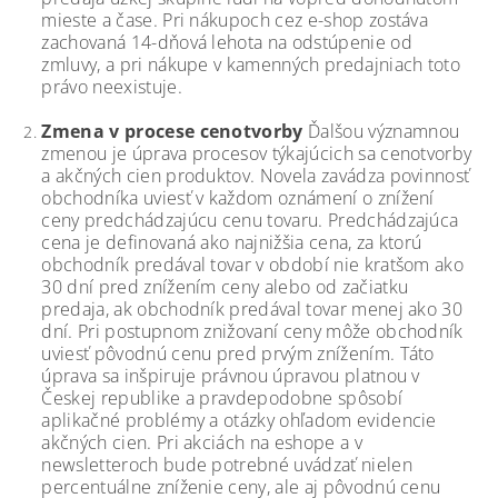
mieste a čase. Pri nákupoch cez e-shop zostáva
zachovaná 14-dňová lehota na odstúpenie od
zmluvy, a pri nákupe v kamenných predajniach toto
právo neexistuje.
Zmena v procese cenotvorby
Ďalšou významnou
zmenou je úprava procesov týkajúcich sa cenotvorby
a akčných cien produktov. Novela zavádza povinnosť
obchodníka uviesť v každom oznámení o znížení
ceny predchádzajúcu cenu tovaru. Predchádzajúca
cena je definovaná ako najnižšia cena, za ktorú
obchodník predával tovar v období nie kratšom ako
30 dní pred znížením ceny alebo od začiatku
predaja, ak obchodník predával tovar menej ako 30
dní. Pri postupnom znižovaní ceny môže obchodník
uviesť pôvodnú cenu pred prvým znížením. Táto
úprava sa inšpiruje právnou úpravou platnou v
Českej republike a pravdepodobne spôsobí
aplikačné problémy a otázky ohľadom evidencie
akčných cien. Pri akciách na eshope a v
newsletteroch bude potrebné uvádzať nielen
percentuálne zníženie ceny, ale aj pôvodnú cenu