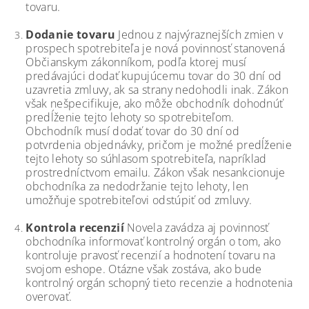
tovaru.
Dodanie tovaru
Jednou z najvýraznejších zmien v
prospech spotrebiteľa je nová povinnosť stanovená
Občianskym zákonníkom, podľa ktorej musí
predávajúci dodať kupujúcemu tovar do 30 dní od
uzavretia zmluvy, ak sa strany nedohodli inak. Zákon
však nešpecifikuje, ako môže obchodník dohodnúť
predĺženie tejto lehoty so spotrebiteľom.
Obchodník musí dodať tovar do 30 dní od
potvrdenia objednávky, pričom je možné predĺženie
tejto lehoty so súhlasom spotrebiteľa, napríklad
prostredníctvom emailu. Zákon však nesankcionuje
obchodníka za nedodržanie tejto lehoty, len
umožňuje spotrebiteľovi odstúpiť od zmluvy.
Kontrola recenzií
Novela zavádza aj povinnosť
obchodníka informovať kontrolný orgán o tom, ako
kontroluje pravosť recenzií a hodnotení tovaru na
svojom eshope. Otázne však zostáva, ako bude
kontrolný orgán schopný tieto recenzie a hodnotenia
overovať.