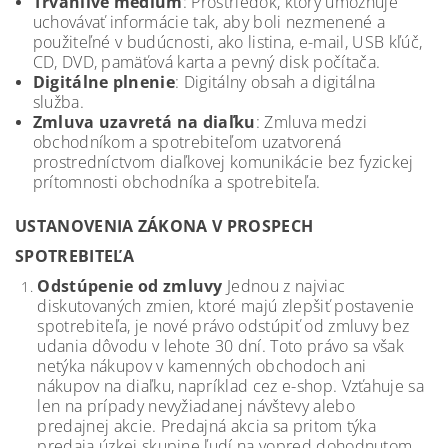
Trvanlivé médium
: Prostriedok, ktorý umožňuje
uchovávať informácie tak, aby boli nezmenené a
použiteľné v budúcnosti, ako listina, e-mail, USB kľúč,
CD, DVD, pamäťová karta a pevný disk počítača.
Digitálne plnenie
: Digitálny obsah a digitálna
služba.
Zmluva uzavretá na diaľku
: Zmluva medzi
obchodníkom a spotrebiteľom uzatvorená
prostredníctvom diaľkovej komunikácie bez fyzickej
prítomnosti obchodníka a spotrebiteľa.
USTANOVENIA ZÁKONA V PROSPECH
SPOTREBITEĽA
Odstúpenie od zmluvy
Jednou z najviac
diskutovaných zmien, ktoré majú zlepšiť postavenie
spotrebiteľa, je nové právo odstúpiť od zmluvy bez
udania dôvodu v lehote 30 dní. Toto právo sa však
netýka nákupov v kamenných obchodoch ani
nákupov na diaľku, napríklad cez e-shop. Vzťahuje sa
len na prípady nevyžiadanej návštevy alebo
predajnej akcie. Predajná akcia sa pritom týka
predaja úzkej skupine ľudí na vopred dohodnutom