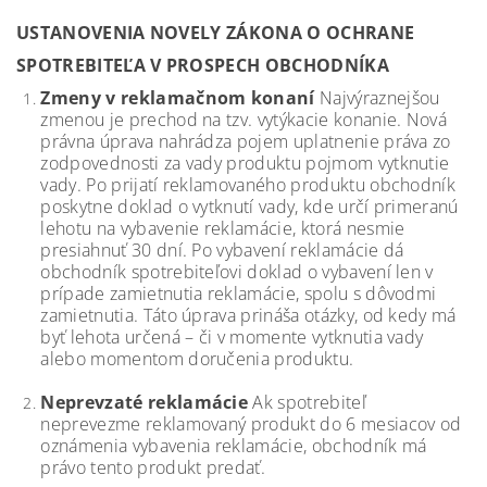
USTANOVENIA NOVELY ZÁKONA O OCHRANE
SPOTREBITEĽA V PROSPECH OBCHODNÍKA
Zmeny v reklamačnom konaní
Najvýraznejšou
zmenou je prechod na tzv. vytýkacie konanie. Nová
právna úprava nahrádza pojem uplatnenie práva zo
zodpovednosti za vady produktu pojmom vytknutie
vady. Po prijatí reklamovaného produktu obchodník
poskytne doklad o vytknutí vady, kde určí primeranú
lehotu na vybavenie reklamácie, ktorá nesmie
presiahnuť 30 dní. Po vybavení reklamácie dá
obchodník spotrebiteľovi doklad o vybavení len v
prípade zamietnutia reklamácie, spolu s dôvodmi
zamietnutia. Táto úprava prináša otázky, od kedy má
byť lehota určená – či v momente vytknutia vady
alebo momentom doručenia produktu.
Neprevzaté reklamácie
Ak spotrebiteľ
neprevezme reklamovaný produkt do 6 mesiacov od
oznámenia vybavenia reklamácie, obchodník má
právo tento produkt predať.