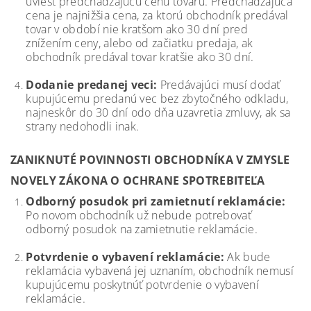
uviesť predchádzajúcu cenu tovaru. Predchádzajúca
cena je najnižšia cena, za ktorú obchodník predával
tovar v období nie kratšom ako 30 dní pred
znížením ceny, alebo od začiatku predaja, ak
obchodník predával tovar kratšie ako 30 dní.
Dodanie predanej veci:
Predávajúci musí dodať
kupujúcemu predanú vec bez zbytočného odkladu,
najneskôr do 30 dní odo dňa uzavretia zmluvy, ak sa
strany nedohodli inak.
ZANIKNUTÉ POVINNOSTI OBCHODNÍKA V ZMYSLE
NOVELY ZÁKONA O OCHRANE SPOTREBITEĽA
Odborný posudok pri zamietnutí reklamácie:
Po novom obchodník už nebude potrebovať
odborný posudok na zamietnutie reklamácie.
Potvrdenie o vybavení reklamácie:
Ak bude
reklamácia vybavená jej uznaním, obchodník nemusí
kupujúcemu poskytnúť potvrdenie o vybavení
reklamácie.