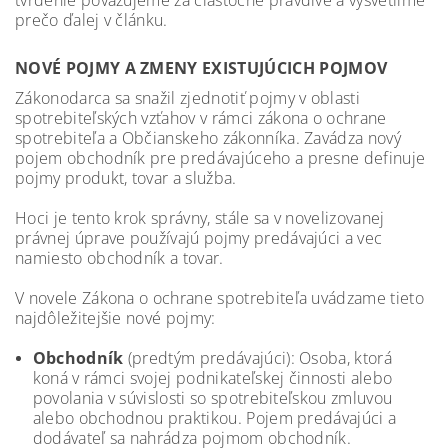
tvrdenie považujeme za čiastočne pravdivé a vysvetlíme
prečo ďalej v článku.
NOVÉ POJMY A ZMENY EXISTUJÚCICH POJMOV
Zákonodarca sa snažil zjednotiť pojmy v oblasti
spotrebiteľských vzťahov v rámci zákona o ochrane
spotrebiteľa a Občianskeho zákonníka. Zavádza nový
pojem obchodník pre predávajúceho a presne definuje
pojmy produkt, tovar a služba.
Hoci je tento krok správny, stále sa v novelizovanej
právnej úprave používajú pojmy predávajúci a vec
namiesto obchodník a tovar.
V novele Zákona o ochrane spotrebiteľa uvádzame tieto
najdôležitejšie nové pojmy:
Obchodník
(predtým predávajúci): Osoba, ktorá
koná v rámci svojej podnikateľskej činnosti alebo
povolania v súvislosti so spotrebiteľskou zmluvou
alebo obchodnou praktikou. Pojem predávajúci a
dodávateľ sa nahrádza pojmom obchodník.