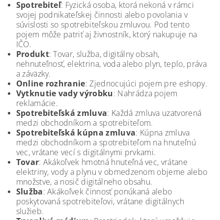
Spotrebiteľ
: Fyzická osoba, ktorá nekoná v rámci
svojej podnikateľskej činnosti alebo povolania v
súvislosti so spotrebiteľskou zmluvou. Pod tento
pojem môže patriť aj živnostník, ktorý nakupuje na
IČO.
Produkt
: Tovar, služba, digitálny obsah,
nehnuteľnosť, elektrina, voda alebo plyn, teplo, práva
a záväzky.
Online rozhranie
: Zjednocujúci pojem pre eshopy.
Vytknutie vady výrobku
: Nahrádza pojem
reklamácie.
Spotrebiteľská zmluva
: Každá zmluva uzatvorená
medzi obchodníkom a spotrebiteľom.
Spotrebiteľská kúpna zmluva
: Kúpna zmluva
medzi obchodníkom a spotrebiteľom na hnuteľnú
vec, vrátane vecí s digitálnymi prvkami.
Tovar
: Akákoľvek hmotná hnuteľná vec, vrátane
elektriny, vody a plynu v obmedzenom objeme alebo
množstve, a nosič digitálneho obsahu.
Služba
: Akákoľvek činnosť ponúkaná alebo
poskytovaná spotrebiteľovi, vrátane digitálnych
služieb.