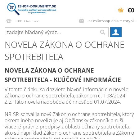
€0
sales@eshop-dokumenty.sk
0910 478 522
NOVELA ZÁKONA O OCHRANE
SPOTREBITEĽA
NOVELA ZÁKONA O OCHRANE
SPOTREBITEĽA - KĽÚČOVÉ INFORMÁCIE
V tomto článku sa dozviete hlavné informácie o novele
zákona o ochrane spotrebiteľa, zákonom č. 108/2024
Z.z. Táto novela nadobúda účinnosť od 01.07.2024.
NR SR schválila nový Zákon o ochrane spotrebiteľa, ktorý
okrem iného novelizuje aj Občiansky zákonník a ruší
viaceré právne predpisy z oblasti ochrany spotrebiteľa,
ako sú napríklad Zákon o ochrane spotrebiteľa a Zákon o