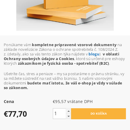
Ponúkame vám
kompletne pripravené
vzorové dokumenty
na
základe
novelizácie Zákona o ochrane spotrebiteľa č. 108/2024 Z.
z.
(detaily, ako sa vás tento zákon týka nájdete v
blogu
)
v oblasti
Ochrany osobných údajov a Cookies
, ktoré sú určené pre eshopy
ktorých
zákazníkom je fyzická osoba - spotrebiteľ (B2C)
.
Ušetríte čas, stres a peniaze – my sa postaráme o právnu stránku, vy
sa môžete sústrediť na rast vášho biznisu. S našimi vzorovými
dokumentmi
budete mať istotu, že váš e-shop je vždy v súlade
so zákonom.
Cena
€95,57 vrátane DPH
€77,70